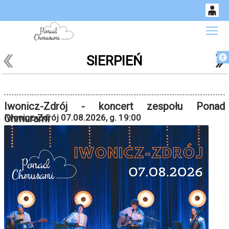
0
Gł
<
'
'
Otwórz 
SIERPIEŃ
14
52
Iwonicz-Zdrój - koncert zespołu Ponad
Chmurami
Iwonicz-Zdrój 07.08.2026, g. 19:00