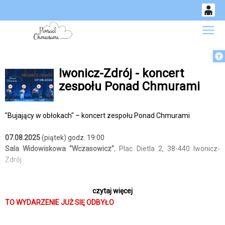
0
Gł
<
'
'
Otwórz 
14
53
Iwonicz-Zdrój - koncert
zespołu Ponad Chmurami
"Bujający w obłokach" – koncert zespołu Ponad Chmurami
07.08.2025
(piątek) godz. 19:00
Sala Widowiskowa "Wczasowicz"
, Plac Dietla 2, 38-440 Iwonicz-
Zdrój
Ponad Chmurami to zespół wykonujący poezję śpiewaną, który od
czytaj więcej
prawie 12 lat zachwyca publiczność swoimi wyjątkowymi
TO WYDARZENIE JUŻ SIĘ ODBYŁO
interpretacjami poezji wybitnych poetek i poetów. Muzyczne
aranżacje ich utworów tworzą atmosferę refleksji i nostalgii,