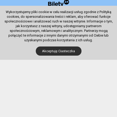
System sprzedaży Biletów
Wykorzystujemy pliki cookie w celu realizacji usług zgodnie z Polityką
© 2024 Wszelkie prawa zastrzeżone
cookies, do spersonalizowania treści i reklam, aby oferować funkcje
społecznościowe i analizować ruch w naszej witrynie. Informacje o tym,
jak korzystasz z naszej witryny, udostępniamy partnerom
społecznościowym, reklamowym i analitycznym. Partnerzy mogą
połączyć te informacje z innymi danymi otrzymanymi od Ciebie lub
Dla Kupujących
uzyskanymi podczas korzystania z ich usług.
Pobierz bilet internetowy
Akceptuję Ciasteczka
Komunikaty, zmiany
Newsletter
Kontakt
Regulamin zakupów internetowych
Polityka cookies