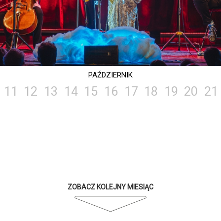
PAŹDZIERNIK
11
12
13
14
15
16
17
18
19
20
21
ZOBACZ KOLEJNY MIESIĄC