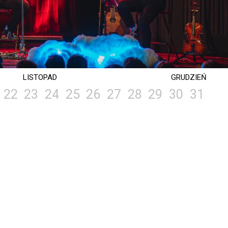
LISTOPAD
GRUDZIEŃ
22
23
24
25
26
27
28
29
30
31