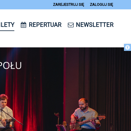
ZAREJESTRUJ SIĘ
ZALOGUJ SIĘ
0
ILETY
REPERTUAR
NEWSLETTER
14
Otwórz 