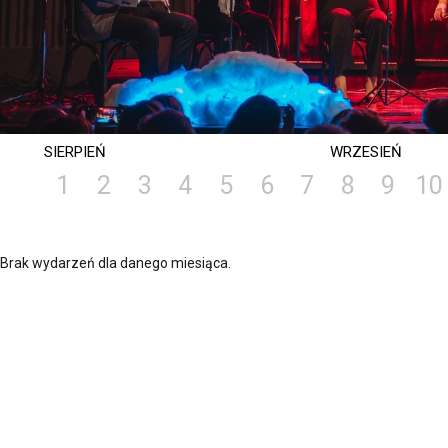
SIERPIEŃ
WRZESIEŃ
1
2
3
4
5
6
7
8
9
10
Brak wydarzeń dla danego miesiąca.