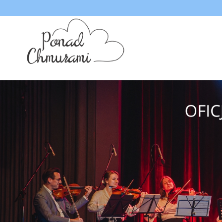
<
'
'