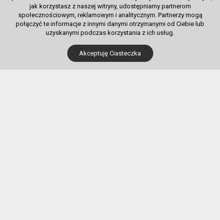
jak korzystasz z naszej witryny, udostępniamy partnerom
społecznościowym, reklamowym i analitycznym. Partnerzy mogą
połączyć te informacje z innymi danymi otrzymanymi od Ciebie lub
uzyskanymi podczas korzystania z ich usług.
Dla Kupujących
Akceptuję Ciasteczka
Pobierz bilet internetowy
Komunikaty, zmiany
Newsletter
Kontakt
Regulamin zakupów internetowych
Polityka cookies