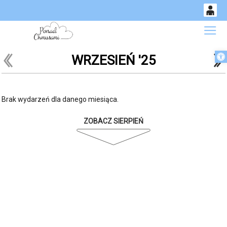
0
Gł
<
'
'
Otwórz 
WRZESIEŃ '25
14
53
Brak wydarzeń dla danego miesiąca.
ZOBACZ SIERPIEŃ