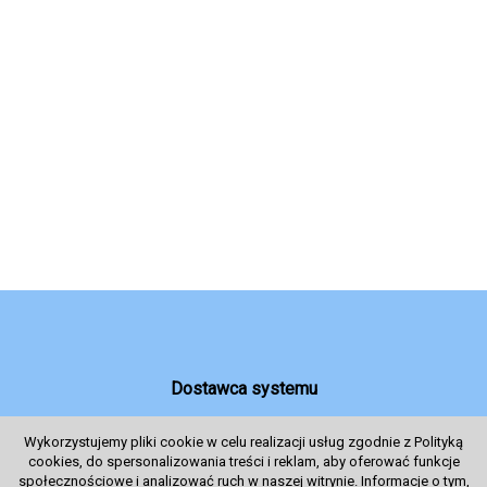
Dostawca systemu
Wykorzystujemy pliki cookie w celu realizacji usług zgodnie z Polityką
cookies, do spersonalizowania treści i reklam, aby oferować funkcje
System sprzedaży Biletów
społecznościowe i analizować ruch w naszej witrynie. Informacje o tym,
© 2024 Wszelkie prawa zastrzeżone