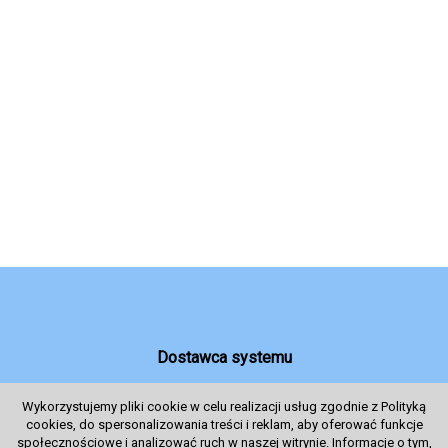
Dostawca systemu
Wykorzystujemy pliki cookie w celu realizacji usług zgodnie z Polityką
cookies, do spersonalizowania treści i reklam, aby oferować funkcje
System sprzedaży Biletów
społecznościowe i analizować ruch w naszej witrynie. Informacje o tym,
© 2024 Wszelkie prawa zastrzeżone