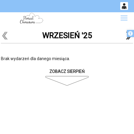
0
Gł
<
'
'
Otwórz 
WRZESIEŃ '25
14
53
Brak wydarzeń dla danego miesiąca.
ZOBACZ SIERPIEŃ