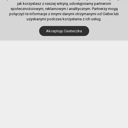
jak korzystasz z naszej witryny, udostępniamy partnerom
społecznościowym, reklamowym i analitycznym. Partnerzy mogą
połączyć te informacje z innymi danymi otrzymanymi od Ciebie lub
uzyskanymi podczas korzystania z ich usług.
Dla Kupujących
Akceptuję Ciasteczka
Pobierz bilet internetowy
Komunikaty, zmiany
Newsletter
Kontakt
Regulamin zakupów internetowych
Polityka cookies