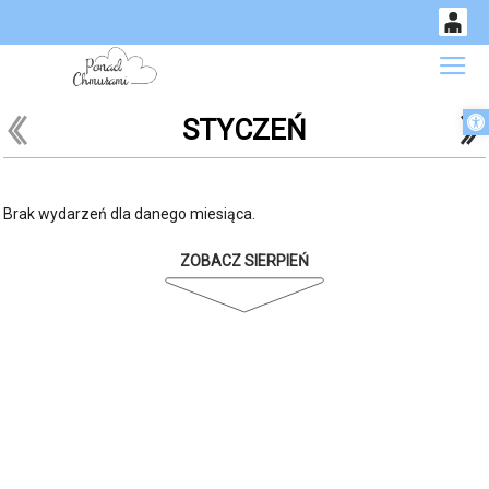
0
Gł
<
'
'
Otwórz 
STYCZEŃ
14
53
Brak wydarzeń dla danego miesiąca.
ZOBACZ SIERPIEŃ