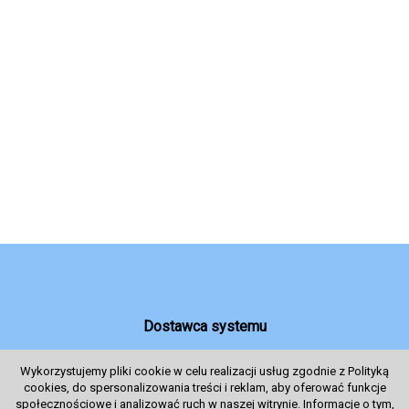
Dostawca systemu
Wykorzystujemy pliki cookie w celu realizacji usług zgodnie z Polityką
cookies, do spersonalizowania treści i reklam, aby oferować funkcje
System sprzedaży Biletów
społecznościowe i analizować ruch w naszej witrynie. Informacje o tym,
© 2024 Wszelkie prawa zastrzeżone