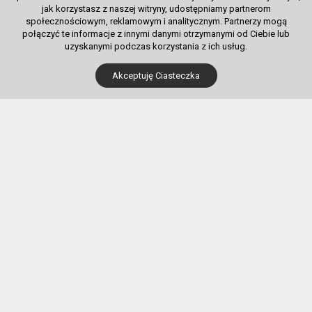
jak korzystasz z naszej witryny, udostępniamy partnerom
społecznościowym, reklamowym i analitycznym. Partnerzy mogą
połączyć te informacje z innymi danymi otrzymanymi od Ciebie lub
uzyskanymi podczas korzystania z ich usług.
Dla Kupujących
Akceptuję Ciasteczka
Pobierz bilet internetowy
Komunikaty, zmiany
Newsletter
Kontakt
Regulamin zakupów internetowych
Polityka cookies