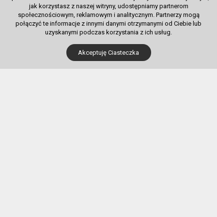
jak korzystasz z naszej witryny, udostępniamy partnerom
społecznościowym, reklamowym i analitycznym. Partnerzy mogą
połączyć te informacje z innymi danymi otrzymanymi od Ciebie lub
uzyskanymi podczas korzystania z ich usług.
Dla Kupujących
Akceptuję Ciasteczka
Pobierz bilet internetowy
Komunikaty, zmiany
Newsletter
Kontakt
Regulamin zakupów internetowych
Polityka cookies