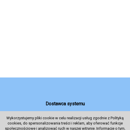
Dostawca systemu
Wykorzystujemy pliki cookie w celu realizacji usług zgodnie z Polityką
cookies, do spersonalizowania treści i reklam, aby oferować funkcje
System sprzedaży Biletów
społecznościowe i analizować ruch w naszej witrynie. Informacje o tym,
© 2024 Wszelkie prawa zastrzeżone