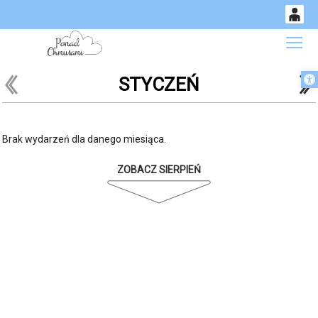
0
Gł
<
'
'
Otwórz 
STYCZEŃ
14
53
Brak wydarzeń dla danego miesiąca.
ZOBACZ SIERPIEŃ