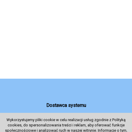
Dostawca systemu
Wykorzystujemy pliki cookie w celu realizacji usług zgodnie z Polityką
cookies, do spersonalizowania treści i reklam, aby oferować funkcje
System sprzedaży Biletów
społecznościowe i analizować ruch w naszej witrynie. Informacje o tym,
© 2024 Wszelkie prawa zastrzeżone