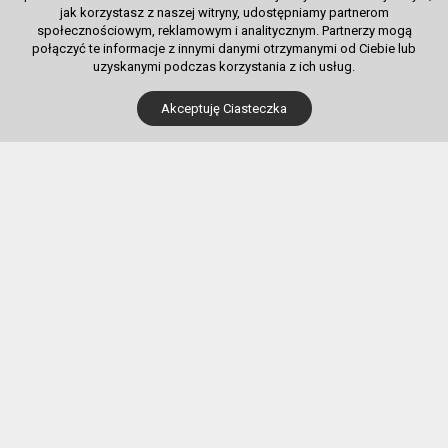
jak korzystasz z naszej witryny, udostępniamy partnerom
społecznościowym, reklamowym i analitycznym. Partnerzy mogą
połączyć te informacje z innymi danymi otrzymanymi od Ciebie lub
uzyskanymi podczas korzystania z ich usług.
Dla Kupujących
Akceptuję Ciasteczka
Pobierz bilet internetowy
Komunikaty, zmiany
Newsletter
Kontakt
Regulamin zakupów internetowych
Polityka cookies