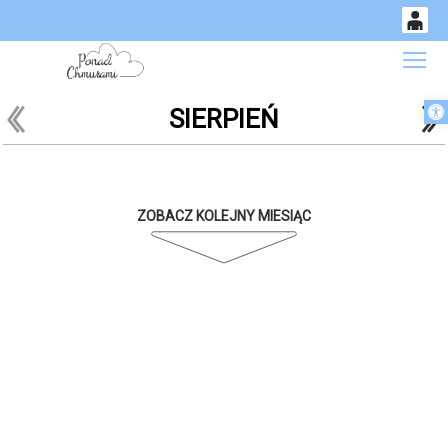
0
Gł
<
'
'
Otwórz 
SIERPIEŃ
14
52
ZOBACZ KOLEJNY MIESIĄC