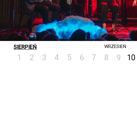
SIERPIEŃ
WRZESIEŃ
1
2
3
4
5
6
7
8
9
10