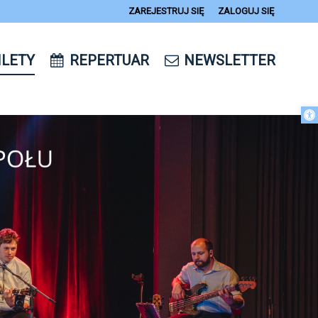
ZAREJESTRUJ SIĘ
ZALOGUJ SIĘ
0
ILETY
REPERTUAR
NEWSLETTER
14
Otwórz 