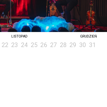
LISTOPAD
GRUDZIEŃ
22
23
24
25
26
27
28
29
30
31