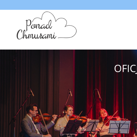
<
'
'