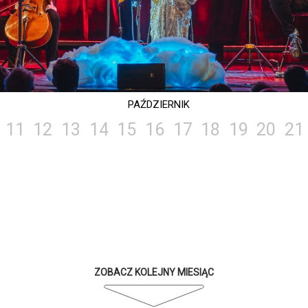
PAŹDZIERNIK
11
12
13
14
15
16
17
18
19
20
21
ZOBACZ KOLEJNY MIESIĄC