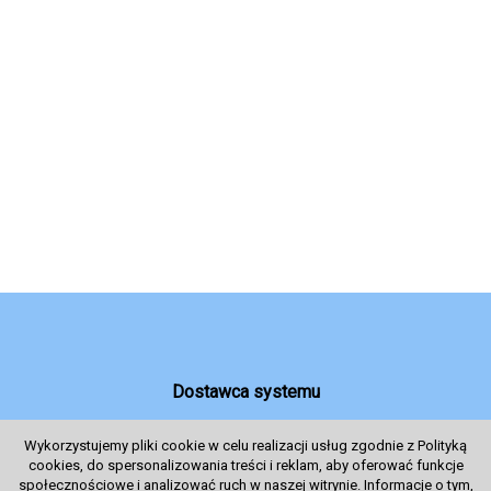
Dostawca systemu
Wykorzystujemy pliki cookie w celu realizacji usług zgodnie z Polityką
cookies, do spersonalizowania treści i reklam, aby oferować funkcje
System sprzedaży Biletów
społecznościowe i analizować ruch w naszej witrynie. Informacje o tym,
© 2024 Wszelkie prawa zastrzeżone