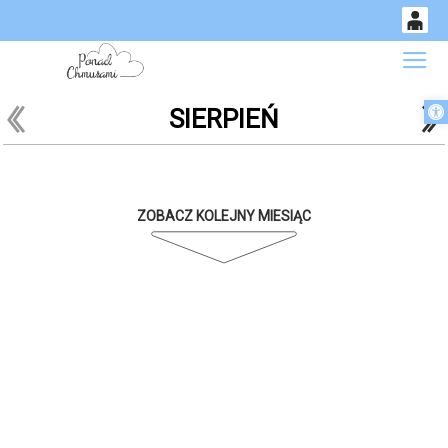
0
Gł
<
'
'
Otwórz 
SIERPIEŃ
14
53
ZOBACZ KOLEJNY MIESIĄC