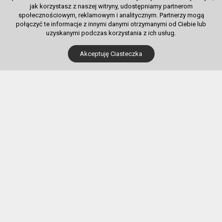
jak korzystasz z naszej witryny, udostępniamy partnerom
społecznościowym, reklamowym i analitycznym. Partnerzy mogą
połączyć te informacje z innymi danymi otrzymanymi od Ciebie lub
uzyskanymi podczas korzystania z ich usług.
Dla Kupujących
Akceptuję Ciasteczka
Pobierz bilet internetowy
Komunikaty, zmiany
Newsletter
Kontakt
Regulamin zakupów internetowych
Polityka cookies