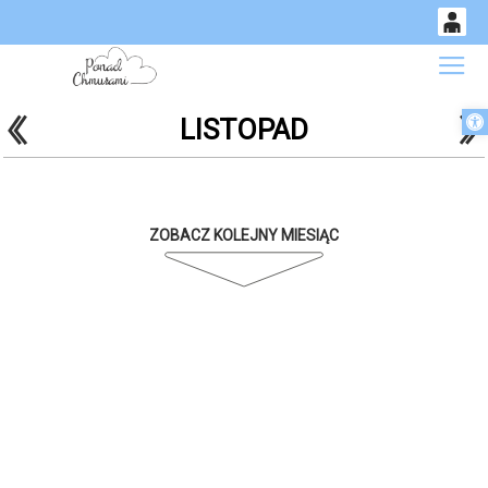
0
Gł
<
'
'
Otwórz 
LISTOPAD
14
53
ZOBACZ KOLEJNY MIESIĄC