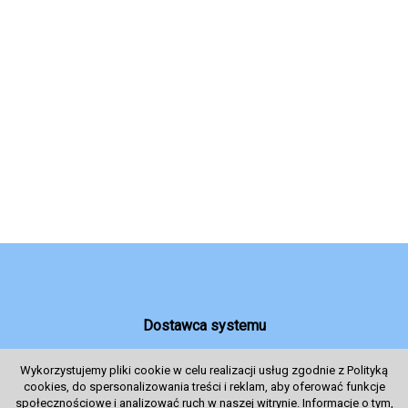
Dostawca systemu
Wykorzystujemy pliki cookie w celu realizacji usług zgodnie z Polityką
cookies, do spersonalizowania treści i reklam, aby oferować funkcje
System sprzedaży Biletów
społecznościowe i analizować ruch w naszej witrynie. Informacje o tym,
© 2024 Wszelkie prawa zastrzeżone