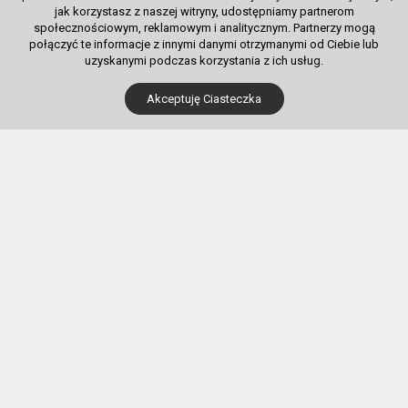
jak korzystasz z naszej witryny, udostępniamy partnerom
społecznościowym, reklamowym i analitycznym. Partnerzy mogą
połączyć te informacje z innymi danymi otrzymanymi od Ciebie lub
uzyskanymi podczas korzystania z ich usług.
Dla Kupujących
Akceptuję Ciasteczka
Pobierz bilet internetowy
Komunikaty, zmiany
Newsletter
Kontakt
Regulamin zakupów internetowych
Polityka cookies