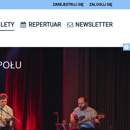
ZAREJESTRUJ SIĘ
ZALOGUJ SIĘ
0
ILETY
REPERTUAR
NEWSLETTER
14
Otwórz 