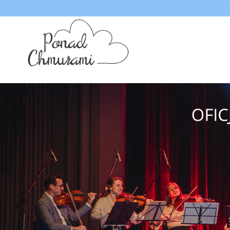
<
'
'