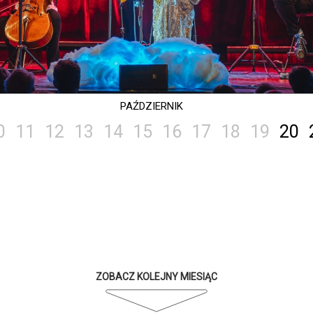
PAŹDZIERNIK
0
11
12
13
14
15
16
17
18
19
20
ZOBACZ KOLEJNY MIESIĄC