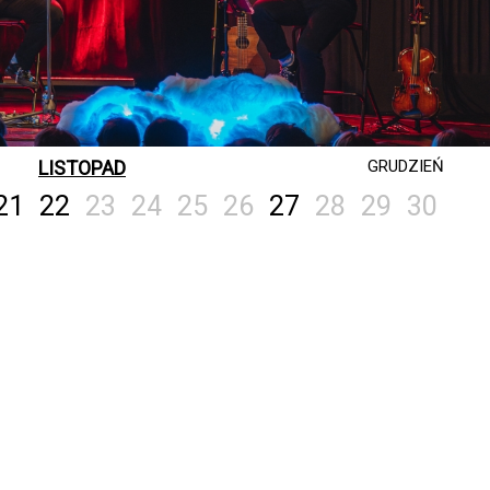
LISTOPAD
GRUDZIEŃ
21
22
23
24
25
26
27
28
29
30