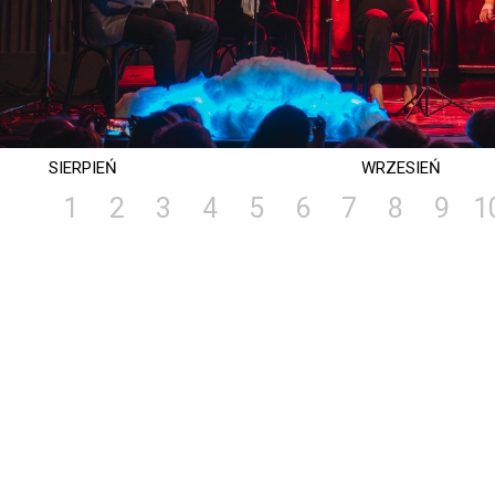
SIERPIEŃ
WRZESIEŃ
1
2
3
4
5
6
7
8
9
1