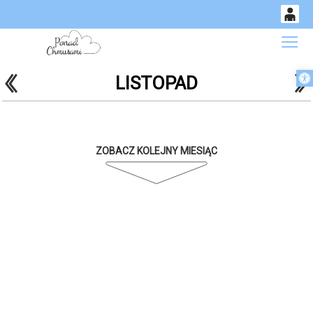
0
Gł
<
'
'
Otwórz 
LISTOPAD
14
53
ZOBACZ KOLEJNY MIESIĄC