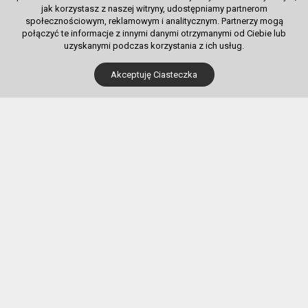
jak korzystasz z naszej witryny, udostępniamy partnerom
społecznościowym, reklamowym i analitycznym. Partnerzy mogą
połączyć te informacje z innymi danymi otrzymanymi od Ciebie lub
uzyskanymi podczas korzystania z ich usług.
Dla Kupujących
Akceptuję Ciasteczka
Pobierz bilet internetowy
Komunikaty, zmiany
Newsletter
Kontakt
Regulamin zakupów internetowych
Polityka cookies