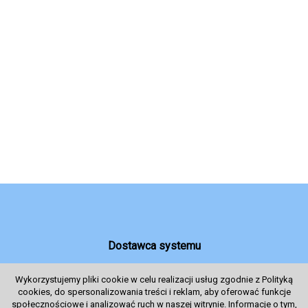
Dostawca systemu
Wykorzystujemy pliki cookie w celu realizacji usług zgodnie z Polityką
cookies, do spersonalizowania treści i reklam, aby oferować funkcje
System sprzedaży Biletów
społecznościowe i analizować ruch w naszej witrynie. Informacje o tym,
© 2024 Wszelkie prawa zastrzeżone