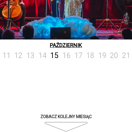
PAŹDZIERNIK
11
12
13
14
15
16
17
18
19
20
21
ZOBACZ KOLEJNY MIESIĄC