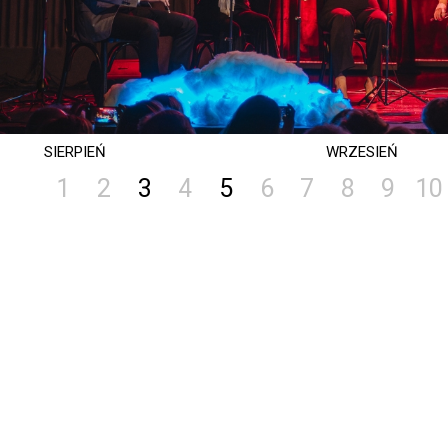
SIERPIEŃ
WRZESIEŃ
1
2
3
4
5
6
7
8
9
10