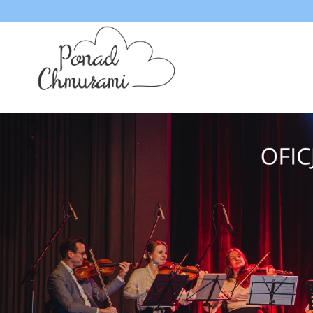
<
'
'