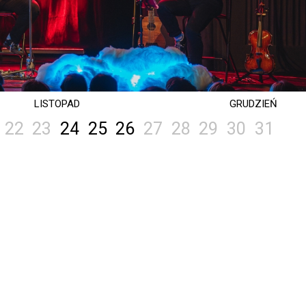
LISTOPAD
GRUDZIEŃ
22
23
24
25
26
27
28
29
30
31