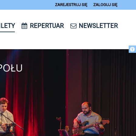
ZAREJESTRUJ SIĘ
ZALOGUJ SIĘ
0
ILETY
REPERTUAR
NEWSLETTER
14
Otwórz 