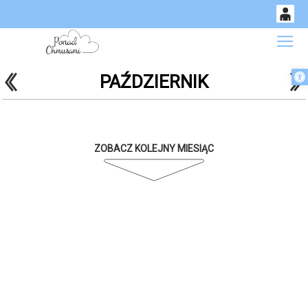
0
Gł
<
'
'
Otwórz 
PAŹDZIERNIK
14
50
ZOBACZ KOLEJNY MIESIĄC