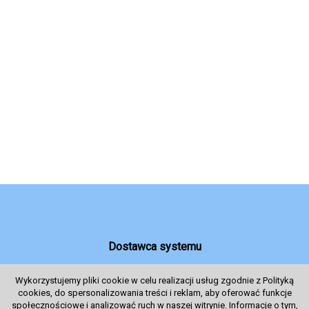
Dostawca systemu
Wykorzystujemy pliki cookie w celu realizacji usług zgodnie z Polityką
cookies, do spersonalizowania treści i reklam, aby oferować funkcje
System sprzedaży Biletów
społecznościowe i analizować ruch w naszej witrynie. Informacje o tym,
© 2024 Wszelkie prawa zastrzeżone