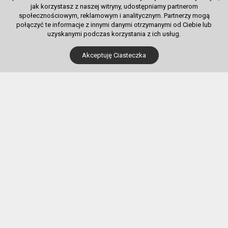
jak korzystasz z naszej witryny, udostępniamy partnerom
społecznościowym, reklamowym i analitycznym. Partnerzy mogą
połączyć te informacje z innymi danymi otrzymanymi od Ciebie lub
uzyskanymi podczas korzystania z ich usług.
Dla Kupujących
Akceptuję Ciasteczka
Pobierz bilet internetowy
Komunikaty, zmiany
Newsletter
Kontakt
Regulamin zakupów internetowych
Polityka cookies