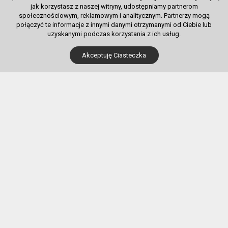
jak korzystasz z naszej witryny, udostępniamy partnerom
społecznościowym, reklamowym i analitycznym. Partnerzy mogą
połączyć te informacje z innymi danymi otrzymanymi od Ciebie lub
uzyskanymi podczas korzystania z ich usług.
Dla Kupujących
Akceptuję Ciasteczka
Pobierz bilet internetowy
Komunikaty, zmiany
Newsletter
Kontakt
Regulamin zakupów internetowych
Polityka cookies