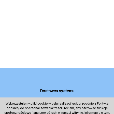
Dostawca systemu
Wykorzystujemy pliki cookie w celu realizacji usług zgodnie z Polityką
cookies, do spersonalizowania treści i reklam, aby oferować funkcje
System sprzedaży Biletów
społecznościowe i analizować ruch w naszej witrynie. Informacje o tym,
© 2024 Wszelkie prawa zastrzeżone