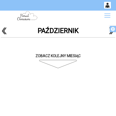
0
Gł
<
'
'
Otwórz 
PAŹDZIERNIK
14
54
ZOBACZ KOLEJNY MIESIĄC