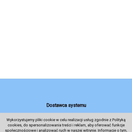
Dostawca systemu
Wykorzystujemy pliki cookie w celu realizacji usług zgodnie z Polityką
cookies, do spersonalizowania treści i reklam, aby oferować funkcje
System sprzedaży Biletów
społecznościowe i analizować ruch w naszej witrynie. Informacje o tym,
© 2024 Wszelkie prawa zastrzeżone