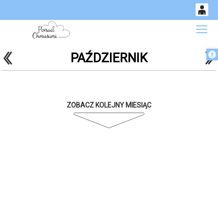
0
Gł
<
'
'
Otwórz 
PAŹDZIERNIK
14
53
ZOBACZ KOLEJNY MIESIĄC