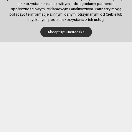
jak korzystasz z naszej witryny, udostępniamy partnerom
społecznościowym, reklamowym i analitycznym. Partnerzy mogą
połączyć te informacje z innymi danymi otrzymanymi od Ciebie lub
uzyskanymi podczas korzystania z ich usług.
Dla Kupujących
Akceptuję Ciasteczka
Pobierz bilet internetowy
Komunikaty, zmiany
Newsletter
Kontakt
Regulamin zakupów internetowych
Polityka cookies